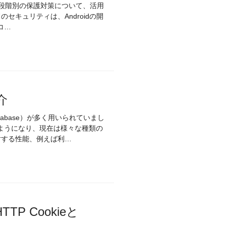
cle）の段階別の保護対策について、活用
セキュリティは、Androidの開
コ…
紹介
atabase）が多く用いられていまし
ようになり、現在は様々な種類の
対する性能、例えば利…
 Cookieと