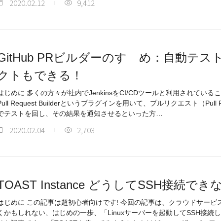
2020.02.12
9,412
GitHub PRビルダーのすゝめ：自動テ
クトもできる！
はじめに 多くの方々が社内でJenkinsをCI/CDツールと利用されているこ
Pull Request Builderというプラグインを用いて、プルリクエスト（Pull 
でテストを回し、その結果を通知させるといった方…
2020.02.04
2,703
TOAST Instance どうしてSSH接続で
はじめに この記事は超初心者向けです! 今回の記事は、クラウドサー
くかもしれない、はじめの一歩、「Linuxサーバーを起動してSSH接