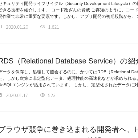
セキュリティ開発ライフサイクル（Security Development Lifecy
できる技術を紹介します。 コード改ざんの脅威 ご存知のように、コードの
発作業で非常に重要な要素です。しかし、アプリ開発の初期段階から、
2020.01.20
1,821
RDS（Relational Database Service）の
データを保存し、処理して照会するのに、かつてはRDB（Relational D
た。しかし次第に非定型化データ、処理性能の高速化などが求められる
NoSQLエンジンが活用されています。 しかし、定型化されたデータに
2020.01.17
523
ブラウザ競争に巻き込まれる開発者へ、HTTP