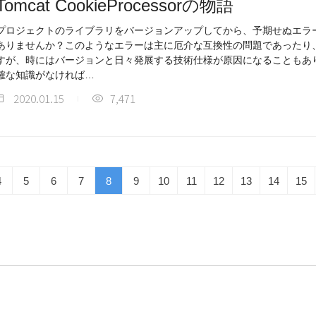
Tomcat CookieProcessorの物語
プロジェクトのライブラリをバージョンアップしてから、予期せぬエラ
ありませんか？このようなエラーは主に厄介な互換性の問題であったり
すが、時にはバージョンと日々発展する技術仕様が原因になることもあ
確な知識がなければ…
2020.01.15
7,471
4
5
6
7
8
9
10
11
12
13
14
15