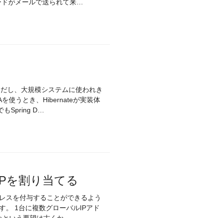
ードがメールで送られて来…
。ただし、大規模システムに使われき
使うとき、Hibernateが実装体
pring D…
ルIPを割り当てる
アドレスを付与することができるよう
。 1台に複数グローバルIPアド