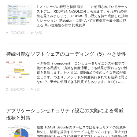
1.ストレージの種類と特徴 現在、主に使用されているデータ
ストアは、RDBMSとNoSQLに分けられます。それぞれの特
性を見てみましょう。 RDBMS 長い歴史を持つ成熟した技術
リレーション（Relation）に基づいて重複保存を最小限に抑
える 高い信頼性を持つ 比較的高…
2020.03.06
3,486
持続可能なソフトウェアのコーディング（5）べき等性
べき等性（Idempotent） コンピュータサイエンスや数学で
使われる用語で、演算を何度適用しても結果が変わらない性
質を意味します。たとえば、関数f(x)で次のような等式が成
立します。つまり、メソッドが何度実行されても結果は同じ
なので、安全に使用できる性質でもあります。 f(f(x)) ≡…
2020.03.05
830
アプリケーションセキュリティ設定の欠陥による脅威 -
現状と対策
概要 TOAST Securityのサービスではセキュリティの脅威を
検知し、情報を提供するサービスを行っています。直近では
内部開発やサービスに使用するアプリケーションの種類が多