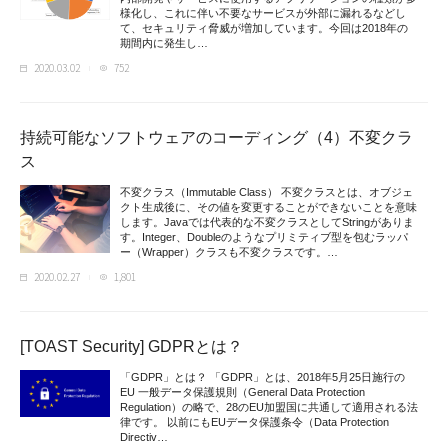
様化し、これに伴い不要なサービスが外部に漏れるなどし
て、セキュリティ脅威が増加しています。今回は2018年の
期間内に発生し…
2020.03.02
752
持続可能なソフトウェアのコーディング（4）不変クラ
ス
不変クラス（Immutable Class） 不変クラスとは、オブジェ
クト生成後に、その値を変更することができないことを意味
します。Javaでは代表的な不変クラスとしてStringがありま
す。Integer、Doubleのようなプリミティブ型を包むラッパ
ー（Wrapper）クラスも不変クラスです。…
2020.02.27
1,801
[TOAST Security] GDPRとは？
「GDPR」とは？ 「GDPR」とは、2018年5月25日施行の
EU 一般データ保護規則（General Data Protection
Regulation）の略で、28のEU加盟国に共通して適用される法
律です。 以前にもEUデータ保護条令（Data Protection
Directiv…