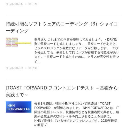
2020.02.26
309
持続可能なソフトウェアのコーディング（3）シャイコ
ーディング
振り返り これまでの内容を整理してみましょう。 - DRY原
則で重複コードを減らしましょう。 - 重複コードがあると、
ビジネスロジックが複数になりデータが分散します。 - バグ
を修正しても、依然として同じバグが存在する可能性があり
ます。 - 重複コードを減らすために、クラスが直交性を持つ
よ…
2020.02.25
560
[TOAST FORWARD]フロントエンドテスト ～基礎から
実践まで～
去る1月15日、韓国NHN本社において第15回「TOAST
FORWARD」が開催されました。 NHN FORWARDとは、IT
関連の最新トレンド、技術情報などを技術者間で共有し、組
織や企業全体の技術レベルを向上させることを目的に、
NHNで開催している技術カンファレンスです。2020年最初
の教育プ…