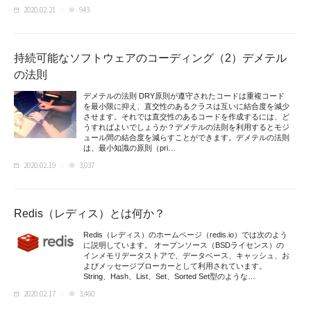
2020.02.21
943
持続可能なソフトウェアのコーディング（2）デメテル
の法則
デメテルの法則 DRY原則が遵守されたコードは重複コード
を最小限に抑え、直交性のあるクラスは互いに結合度を減少
させます。それでは直交性のあるコードを作成するには、ど
うすればよいでしょうか？デメテルの法則を利用するとモジ
ュール間の結合度を減らすことができます。デメテルの法則
は、最小知識の原則（pri…
2020.02.19
3,037
Redis（レディス）とは何か？
Redis（レディス）のホームページ（redis.io）では次のよう
に説明しています。 オープンソース（BSDライセンス）の
インメモリデータストアで、データベース、キャッシュ、お
よびメッセージブローカーとして利用されています。
String、Hash、List、Set、Sorted Set型のような…
2020.02.17
3,460