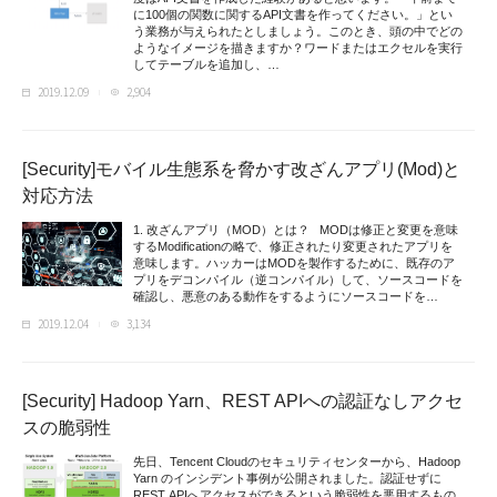
に100個の関数に関するAPI文書を作ってください。」とい
う業務が与えられたとしましょう。このとき、頭の中でどの
ようなイメージを描きますか？ワードまたはエクセルを実行
してテーブルを追加し、…
2019.12.09
2,904
[Security]モバイル生態系を脅かす改ざんアプリ(Mod)と
対応方法
1. 改ざんアプリ（MOD）とは？ MODは修正と変更を意味
するModificationの略で、修正されたり変更されたアプリを
意味します。ハッカーはMODを製作するために、既存のア
プリをデコンパイル（逆コンパイル）して、ソースコードを
確認し、悪意のある動作をするようにソースコードを…
2019.12.04
3,134
[Security] Hadoop Yarn、REST APIへの認証なしアクセ
スの脆弱性
先日、Tencent Cloudのセキュリティセンターから、Hadoop
Yarn のインシデント事例が公開されました。認証せずに
REST APIへアクセスができるという脆弱性を悪用するもの