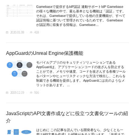
Gamebaseで提供するIdP認証 連動サポートIdP Gamebase
の様々な機能の中で、最も基本となる機能は「認証」です。
それは、Gamebaseで提供している他の主要機能が、すべて
認証情報に基づいて管理されているためです。 Gamebase
が認証用に収集する情報は、Gamebase…
2020.01.08
418
AppGuardのUnreal Engine保護機能
モバイルアプリのセキュリティソリューションである
AppGuardは、アプリケーションコードの改ざんを防止する
ことができ、メモリや速度、コードを改ざんする各種ツール
をパターンやヒューリスティックな方法で検出し、これらを
制裁できる機能を提供します。 AppGuardには次のようなメ
リットがあります。 …
2019.12.19
916
JavaScriptのAPI文書作成などに役立つ文書化ツールの紹
介
はじめに この記事を読んでいる開発者なら、少なくとも一
度はAPI文書を作成した経験があると思います。「午前まで