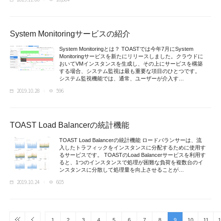
System Monitoringサービスの紹介
System Monitoringとは？ TOASTでは今年7月にSystem
Monitoringサービスを新たにリリースしました。クラウドに
おいてVMインスタンスを生成し、その上にサービスを構築
する場合、システム監視は最も重要な項目のひとつです。
システム監視機能では、通常、ユーザーが介入す…
2019.10.28
596
TOAST Load Balancerの統計機能
TOAST Load Balancerの統計機能 ロードバランサーは、流
入したトラフィックをインスタンスに分配するために使用す
るサービスです。 TOASTのLoad Balancerサービスを利用す
ると、1つのインスタンスで処理が困難な負荷を複数台のイ
ンスタンスに分散して処理量を向上させることが…
2019.10.24
605
1
2
3
4
5
6
7
8
9
10
11
1