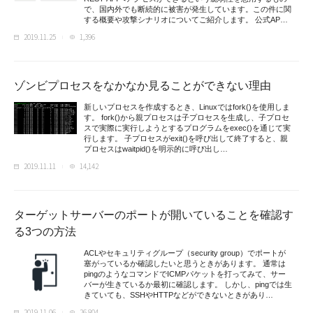
で、国内外でも断続的に被害が発生しています。この件に関
する概要や攻撃シナリオについてご紹介します。 公式AP…
2019.11.25
1,396
ゾンビプロセスをなかなか見ることができない理由
新しいプロセスを作成するとき、Linuxではfork()を使用しま
す。 fork()から親プロセスは子プロセスを生成し、子プロセ
スで実際に実行しようとするプログラムをexec()を通じて実
行します。 子プロセスがexit()を呼び出して終了すると、親
プロセスはwaitpid()を明示的に呼び出し…
2019.11.11
14,142
ターゲットサーバーのポートが開いていることを確認す
る3つの方法
ACLやセキュリティグループ（security group）でポートが
塞がっているか確認したいと思うときがあります。 通常は
pingのようなコマンドでICMPパケットを打ってみて、サー
バーが生きているか最初に確認します。 しかし、pingでは生
きていても、SSHやHTTPなどができないときがあり…
2019.11.06
26,804