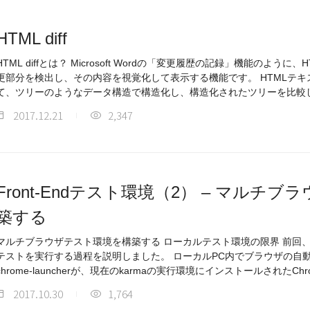
HTML diff
L diffとは？ Microsoft Wordの「変更履歴の記録」機能のように、HTMLのレンダリング結果画面の変
更部分を検出し、その内容を視覚化して表示する機能です。 HTMLテキストのタグと属性データを解析し
て、ツリーのようなデータ構造で構造化し、構造化されたツリーを比較
2017.12.21
2,347
Front-Endテスト環境（2） – マルチ
築する
マルチブラウザテスト環境を構築する ローカルテスト環境の限界 前回
テストを実行する過程を説明しました。 ローカルPC内でブラウザの自動テ
chrome-launcherが、現在のkarmaの実行環境にインストールされたCh
2017.10.30
1,764