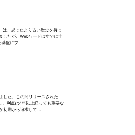
ド）は、思ったより古い歴史を持っ
なりましたが、Webワードはすでに十
トを基盤にブ…
経過しました。この間リリースされた
た。利点は4年以上経っても重要な
tが初期から追求して…