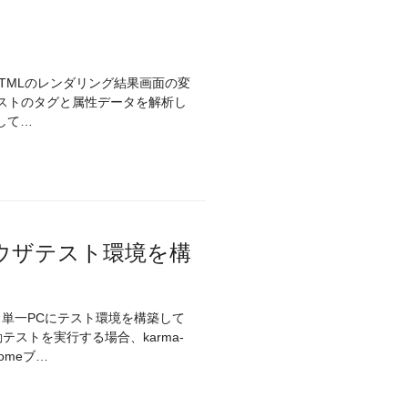
して…
ブラウザテスト環境を構
、単一PCにテスト環境を構築して
ストを実行する場合、karma-
romeブ…