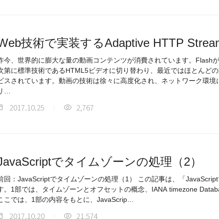
Web技術で実装するAdaptive HTTP Stream
昨今、世界的に膨大な量の動画コンテンツが消費されています。Flash
次第に標準技術であるHTML5ビデオに切り替わり、最近ではほとんどの
ビスされています。動画の技術は徐々に高度化され、ネットワーク環境
リ…
2017.10.25
2,767
JavaScriptでタイムゾーンの処理（2）
回：JavaScriptでタイムゾーンの処理（1） この記事は、「JavaScriptでタイムゾーンの処理」の第2部で
す。1部では、タイムゾーンとオフセットの概念、IANA timezone Dat
ここでは、1部の内容をもとに、JavaScrip…
2017.10.20
21,574