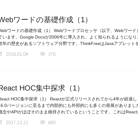
Webワードの基礎作成（1）
Webワードの基礎作成（1） Webワードプロセッサ（以下、Webワー
ています。Google Docsが2006年に導入され、よく知られるように
数年の歴史があるソフトウェア分野です。ThinkFreeはJavaアプレッ
2018.01.04
370
React HOC集中探求（1）
React HOC集中探求（1） Reactが正式リリースされてから4年が
16.0バージョンに至るまで内部的にも外部的にも多くの発展がありまし
概念やAPIがほぼそのまま維持されているということです。これはReac
2017.12.22
680