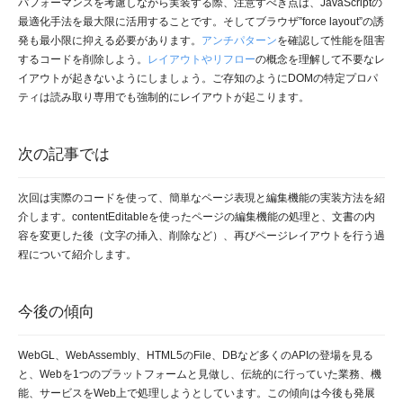
パフォーマンスを考慮しながら実装する際、注意すべき点は、JavaScriptの
最適化手法を最大限に活用することです。そしてブラウザ”force layout”の誘
発も最小限に抑える必要があります。
アンチパターン
を確認して性能を阻害
するコードを削除しよう。
レイアウトやリフロー
の概念を理解して不要なレ
イアウトが起きないようにしましょう。ご存知のようにDOMの特定プロパ
ティは読み取り専用でも強制的にレイアウトが起こります。
次の記事では
次回は実際のコードを使って、簡単なページ表現と編集機能の実装方法を紹
介します。contentEditableを使ったページの編集機能の処理と、文書の内
容を変更した後（文字の挿入、削除など）、再びページレイアウトを行う過
程について紹介します。
今後の傾向
WebGL、WebAssembly、HTML5のFile、DBなど多くのAPIの登場を見る
と、Webを1つのプラットフォームと見做し、伝統的に行っていた業務、機
能、サービスをWeb上で処理しようとしています。この傾向は今後も発展