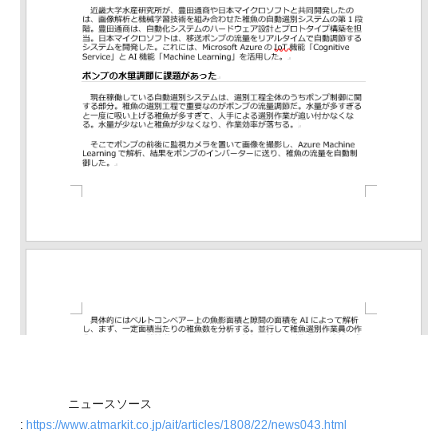
ニュースソース
:
https://www.atmarkit.co.jp/ait/articles/1808/22/news043.html