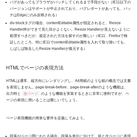
バグがあってもブラウザがパッチしてくれるまで手段がない（IE11以下の
バージョンはサポートが中止されており、バグレポートがあっても、パッ
チはEdgeにのみ反映される）
div blockタグの場合、contentEditable属性が指定されると、Resize
Handler枠ができて見た目がよくない。Resize Handlerが見えないように
処理すべきだが、規定された方法を探すのが難しい（IE11、Firefoxで検
証したところ、特にIE11でcontentEditable属性を入れて取り除いても、
しばしば除去したResize Handlerが復元する）
HTMLでページの表現方法
HTMLは通常、縦方向にレンダリングし、A4用紙のような紙の概念では文書
を表現しません。page-break-before、page-break-afterのような機能は、
出力時と
改ページ
のような機能を実装するときに非常に便利ですが、ペ
ージの表現に用いることは難しいでしょう。
ページ表現機能の簡単な要件を定義してみよう。
段落がページ間にわたる場合、段落を単位に分けて、前と次ページに表現