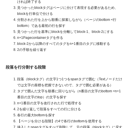
ければ終了する
見つかったblockタグはページに分けて表現する必要があるため、
blockを行単位で分ける
分割された行を上から順番に探索しながら（ページのbottom <行
bottom）である最初の行を探す
見つかった行を基準にblockを分離してblock-1、block-2にする
n+1Pagecontainerタグを作る
block-2から以降のすべてのタグをn+1番目のタグに移動する
2の手順を繰り返す
段落を行分割する段階
段落（blockタグ）の文字1つ1つをspanタグで囲む（Textノードだけ
では文字の座標を把握できないので、タグで囲む必要がある）
タグで囲んだ文字を順番に回りながら（n番目の文字のbottom <n+1
番目の文字のtop）の文字を探す
n+1番目の文字を改行された行で処理する
2を繰り返して段落をすべての行に分ける
各行の最大bottomを探す
【ページを分ける段階】の4で各行のbottomを使用する
挿入したspanタグをすべて削除して、元の段落（blockタグ）に戻す