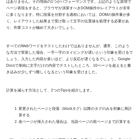
はありません。その理由の1つがパフォーマンスです。上記のような原理で
ページ表現をすると、ブラウザが演算すべきDOM操作やレイアウトが非常
に多くなります。特に段落を分割する過程においては、DOMの操作量が多
く、レイアウトした結果まで受け取って文字の位置値を処理する必要があ
り、作業コストが極めて大きいでしょう。
すべてのWebワードをテストしたわけではありませんが、通常、このよう
な方法で実装した場合、一字一字のタイピングが遅いという印象を受けるで
しょう。入力した内容が多いほど、より反応が遅くなるでしょう。Google
Docsで単純に文字だけの内容でテストしたところ、10ページを超えると書
き込みが少しずつ難しくなるという印象を受けました。
計算を減らす方法として、2つのTipsを紹介します。
変更されたページと段落（blockタグ）以降のタグのみを対象に再計
算する
改ページが挿入された場合は、当該ページの前ページまで計算する