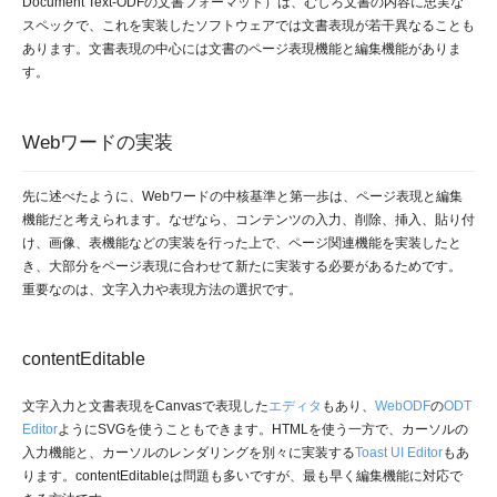
Document Text-ODFの文書フォーマット）は、むしろ文書の内容に忠実な
スペックで、これを実装したソフトウェアでは文書表現が若干異なることも
あります。文書表現の中心には文書のページ表現機能と編集機能がありま
す。
Webワードの実装
先に述べたように、Webワードの中核基準と第一歩は、ページ表現と編集
機能だと考えられます。なぜなら、コンテンツの入力、削除、挿入、貼り付
け、画像、表機能などの実装を行った上で、ページ関連機能を実装したと
き、大部分をページ表現に合わせて新たに実装する必要があるためです。
重要なのは、文字入力や表現方法の選択です。
contentEditable
文字入力と文書表現をCanvasで表現した
エディタ
もあり、
WebODF
の
ODT
Editor
ようにSVGを使うこともできます。HTMLを使う一方で、カーソルの
入力機能と、カーソルのレンダリングを別々に実装する
Toast UI Editor
もあ
ります。contentEditableは問題も多いですが、最も早く編集機能に対応で