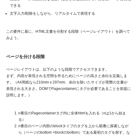
できる
文字入力/削除をしながら、リアルタイムで表現する
この要件に基に、HTML文書を分割する段階（ページレイアウト）を調べて
みよう。
ページを分ける段階
ページレイアウトは、以下のような段階でアクセスできます。
まず、内容が表現される空間を作るためにページの高さと余白を定義しま
す。（A4用紙なら210mm x 297mm、余白を除いたサイズが実際の文書が
表現される大きさ。DOMでPagecontainerにタグが必要であることを前提に
説明します。）
n番目のPagecontainerタグ内に全体htmlを入れる（nは1から始ま
る）
n番目のページ内部のblockタイプのタグを上から順番に探索しなが
ら（ページのbottom <blockのbottom）である最初のタグを探す。な