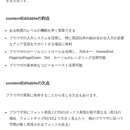
きる方法です。
contentEditableの利点
ある程度のレベルの機能を早く実装できる
ブラウザの入力システムを活用し、特に英語以外の組み合わせ入力が必要
なアジア言語をサポートする場合に有利
ブラウザのカーソルコントロールを活用し、方向キー、Home/End、
PageUp/PageDown、Del、カーソルのレンダリング活用可能
ブラウザの基本的なコピー＆ペースト活用可能
contentEditableの欠点
ブラウザの実装に依存することから生じる欠点もあります。
ブラウザ別にフォント表現とCSSのボックス表現が若干異なる（IE11の
場合、フォントサイズ9が10より大きく見えたり、他のブラウザに比べて
字間が狭く表現されるフォントがある）