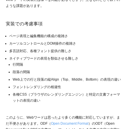
ような課題があります。
実装での考慮事項
ページ表現と編集機能の構成の複雑さ
カーソルコントロールとDOM操作の複雑さ
多言語対応、各種フォント提供の難しさ
ネイティブワードの表現を類似させる難しさ
行間隔
段落の間隔
Web上での行と段落の縦Align（Top、Middle、Bottom）の表現の違い
フォントレンダリングの相違性
各種CSS（ブラウザのレンダリングエンジン）と特定の文書フォーマ
ットの表現の違い
このように、Webワードは思ったより多くの機能に対応していますが、ま
だ不便さがあります。ODF（
Open Document Format
）のODT（Open