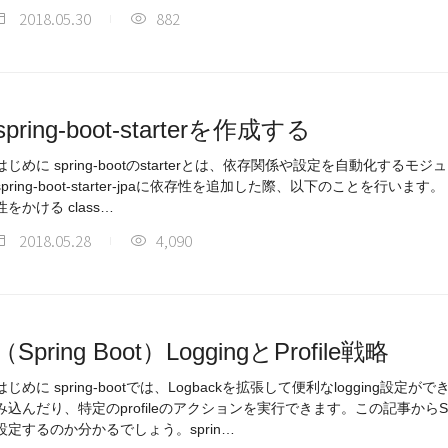
2018.05.30
882
spring-boot-starterを作成する
はじめに spring-bootのstarterとは、依存関係や設定を自動化する
spring-boot-starter-jpaに依存性を追加した際、以下のことを行います。 spring-aop,spring-jdbcなどの依存
性をかける class…
2018.05.28
4,090
（Spring Boot）LoggingとProfile戦略
はじめに spring-bootでは、Logbackを拡張して便利なlogging設定ができま
み込んだり、特定のprofileのアクションを実行できます。この記事からSprin
設定するのか分かるでしょう。sprin…