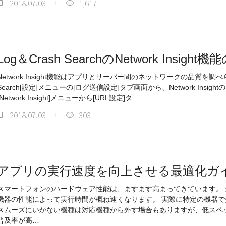
2018.07.03
1,617
Log＆Crash SearchのNetwork Insight
Network Insight機能はアプリとサーバー間のネットワークの品質を調べら
Search[設定]メニューの[ログ送信設定]タブ画面から、Network Insi
[Network Insight]メニューから[URL設定]タ…
2018.07.03
303
アプリの実行速度を向上させる最適化ガ
スマートフォンのハードウェア性能は、ますます高まってきています。
機器の性能によって実行時間が概ね速くなります。 実際に特定の機器
スムーズにいかない機種は対応機種から外す場合もありますが、低スペ
普及率が高…