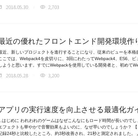
2018.05.30
2,703
最近の優れたフロントエンド開発環境作り(201
最近、新しいプロジェクトを進行することになり、従来のビューを本格
ここでは、Webpack4を皮切りに、3回にわたってWebpack4、ES6、
しようと思います。すでにWebpackを使用している開発者と、初めてWe
2018.05.28
3,200
アプリの実行速度を向上させる最適化ガ
1.はじめに われわれのゲームはなぜこんなにもロード時間が長いのでし
エフェクトも華やかで音響効果もよいのに、なぜ早いのでしょうか？ 【ごっつ三国 関西戦記】 昨年の測定
記録24秒と比較したところ、約3秒改善され、21秒と測定されました。