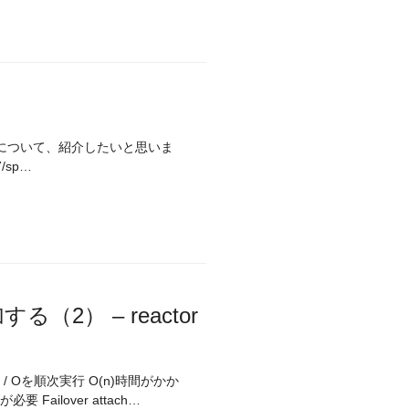
rceptorについて、紹介したいと思いま
07/sp…
2） – reactor
る：timeout * attachment改修 AsyncでO(1)で終わるようにチューニングが必要 Failover attach…