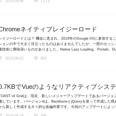
2019.09.04
1,173
Chromeネイティブレイジーロード
レイジーロードとは？ 機会に恵まれ、2019年のGoogle I/Oに参加
ションの中で大きく目立ったものはありませんでしたが、一部のセッシ
連技術に興味深いものがありました。Native Lazy Loading、Portals、D
2019.09.02
903
0.7KBでVueのようなリアクティブシス
TOAST UI Gridは、現在、新しいメジャーアップデートであるバー
備しています。バージョン4は、BackboneとjQueryを使って作成し
から新しく作成する大々的な改編作業です。今回のアップデートによっ
2019.08.28
795