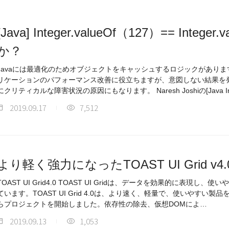
[Java] Integer.valueOf（127）== Intege
か？
Javaには最適化のためオブジェクトをキャッシュするロジックがあり
リケーションのパフォーマンス改善に役立ちますが、意図しない結果を
にクリティカルな障害状況の原因にもなります。 Naresh Joshiの[Java Int
2019.09.17
7,512
より軽く強力になったTOAST UI Grid v4.
TOAST UI Grid4.0 TOAST UI Gridは、データを効果的に表現
ています。TOAST UI Grid 4.0は、より速く、軽量で、使いやすい製
らプロジェクトを開始しました。依存性の除去、仮想DOMによ…
2019.09.13
1,053