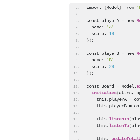
import 
{
Model
}
 from 
'
const playerA = new 
M
  name: 
'A'
,
  score: 
10
}
)
;
const playerB = new 
M
  name: 
'B'
,
  score: 
20
}
)
;
const Board = Model.
e
initialize
(
attrs, o
    this.playerA = op
    this.playerB = op
    this.
listenTo
(
pla
    this.
listenTo
(
pla
    this.
_updateTotal