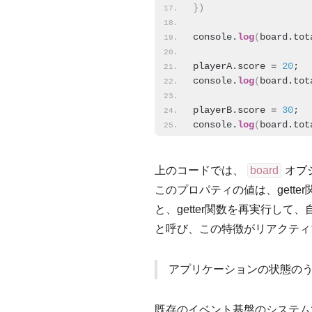
}
)
console.
log
(
board.tot
playerA.score = 
20
;
console.
log
(
board.tot
playerB.score = 
30
;
console.
log
(
board.tot
上のコードでは、
board
オブ
このプロパティの値は、gette
と、getter関数を再実行して
と呼び、この特徴がリアクティ
アプリケーションの状態のう
既存のイベント基盤のシステム