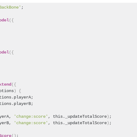
BackBone'
;
odel
(
{
odel
(
{
xtend
(
{
ptions
)
{
tions.playerA;
tions.playerB;
yerA, 
'change:score'
, this._updateTotalScore
)
;
yerB, 
'change:score'
, this._updateTotalScore
)
;
Score
(
)
;