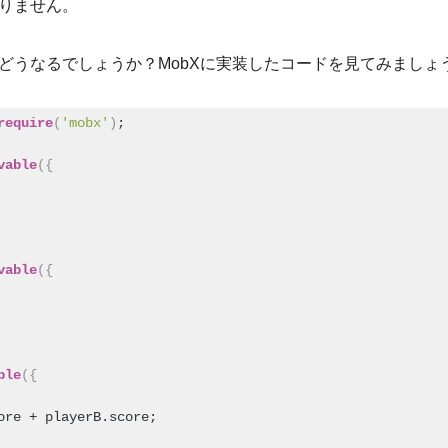
りません。
どうなるでしょうか？MobXに実装したコードを見てみましょ
require
(
'mobx'
)
;
vable
(
{
vable
(
{
ble
(
{
ore + playerB.score;