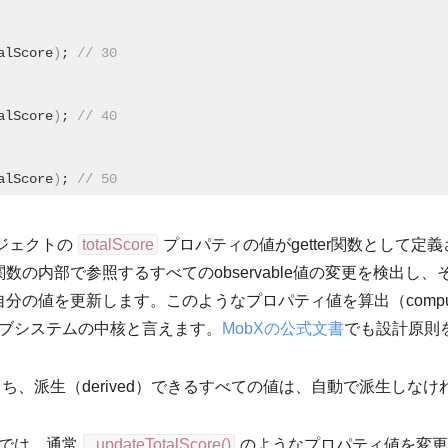
alScore
)
;
 // 30
alScore
)
;
 // 40
alScore
)
;
 // 50
ジェクトの
totalScore
プロパティの値がgetter関数として
r関数の内部で参照するすべてのobservable値の変更を検出し
、自分の値を更新します。このようなプロパティ値を算出（compute
ブシステムの中核と言えます。
MobXの公式文書
でも設計原則
ち、派生（derived）できるすべての値は、自動で派生しなけ
では、通常
_updateTotalScore()
のようなプロパティ値を変更