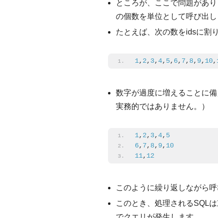
ところが、ここで問題があり
の個数を単位として呼び出し
たとえば、次の数をidsに
1
,
2
,
3
,
4
,
5
,
6
,
7
,
8
,
9
,
10
,
数字が過度に増えることに備
実務的ではありません。）
1
,
2
,
3
,
4
,
5
6
,
7
,
8
,
9
,
10
11
,
12
このように繰り返しながら呼
このとき、処理されるSQLは
でクエリが発生します。