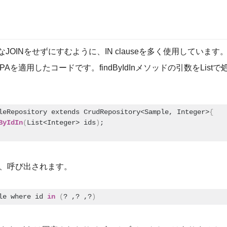
JOINをせずにすむように、IN clauseを多く使用しています
 JPAを適用したコードです。findByIdInメソッドの引数をListで
leRepository extends CrudRepository<Sample, Integer>
{
ByIdIn
(
List<Integer> ids
)
;
れ、呼び出されます。
le where id 
in
(
? ,? ,?
)