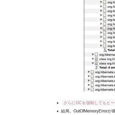
さらにGCを強制してもヒ
結局、OutOfMemoryErro