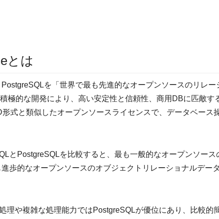
nceとは
PostgreSQLを「世界で最も先進的なオープンソースのリレ
る積極的な開発により、高い安定性と信頼性、商用DBに匹敵す
BSD形式と類似したオープンソースライセンスで、データベー
QLとPostgreSQLを比較すると、最も一般的なオープンソ
も進歩的なオープンソースのオブジェクトリレーショナルデータベー
理や複雑な処理能力ではPostgreSQLが優位にあり、比較