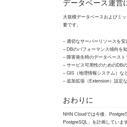
データベース運営
大規模データベースおよびミッ
要です。
– 適切なサーバーリソースを
– DBのパフォーマンス傾向
– 障害発生時のデータベース
– サービス可用性のためのDBのHA（H
– GIS（地理情報システム）な
– 追加拡張（Extension）設定
おわりに
NHN Cloudでは今後、Pos
PostgreSQL」を計画していま