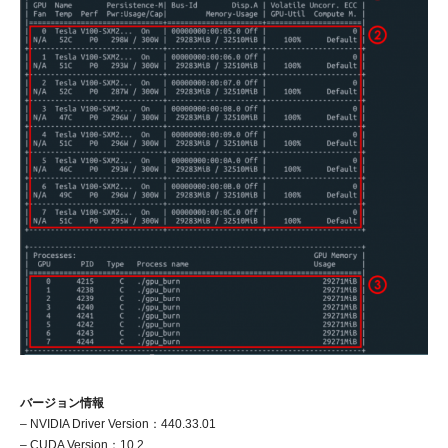
バージョン情報
– NVIDIA Driver Version：440.33.01
– CUDA Version：10.2