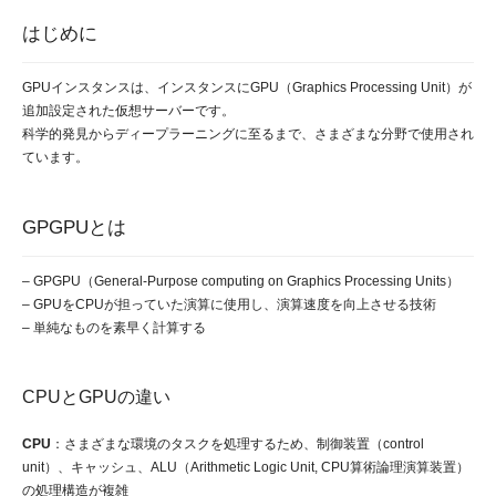
はじめに
GPUインスタンスは、インスタンスにGPU（Graphics Processing Unit）が
追加設定された仮想サーバーです。
科学的発見からディープラーニングに至るまで、さまざまな分野で使用され
ています。
GPGPUとは
– GPGPU（General-Purpose computing on Graphics Processing Units）
– GPUをCPUが担っていた演算に使用し、演算速度を向上させる技術
– 単純なものを素早く計算する
CPUとGPUの違い
CPU
：さまざまな環境のタスクを処理するため、制御装置（control
unit）、キャッシュ、ALU（Arithmetic Logic Unit, CPU算術論理演算装置）
の処理構造が複雑