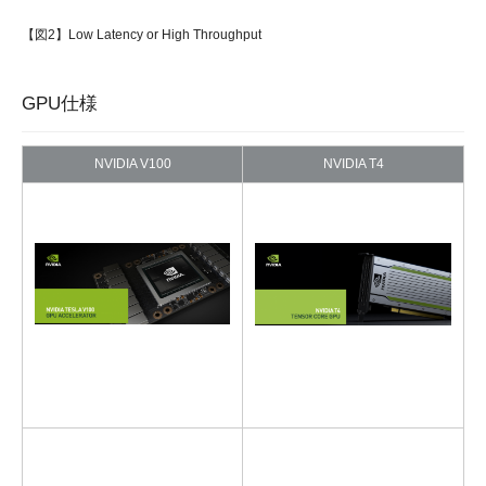
【図2】Low Latency or High Throughput
GPU仕様
NVIDIA V100
NVIDIA T4