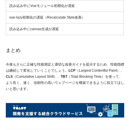
読み込み中にVueモジュール初期化が遅延
D
vue-lazy初期化の遅延（Recalculate Style改善）
D
読み込み中にcanvas生成が遅延
まとめ
今後もさらに正確な性能測定と適切な改善ガイドを提示するため、性能指標
は継続して変化していくことでしょう。
LCP
（Largest Contentful Paint）、
CLS
（Cumulative Layout Shift）、
TBT
（Total Blocking Time）を使って、
より良く、速く、信頼性の高いウェブページを構築できるように役立てほし
いと思います。