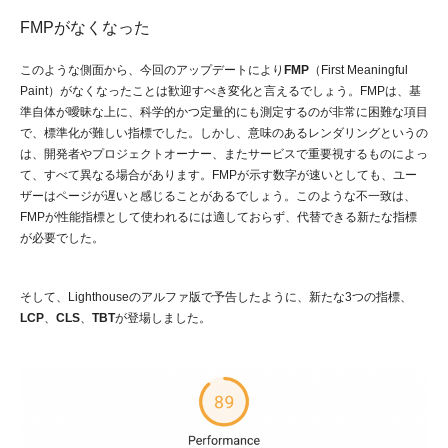
FMPがなくなった
このような側面から、今回のアップデートにより
FMP
（First Meaningful
Paint）がなくなったことは歓迎すべき変化と言えるでしょう。FMPは、基
準自体が曖昧な上に、科学的かつ定量的にも測定するのが非常に困難な項目
で、標準化が難しい指標でした。しかし、意味のあるレンダリングというの
は、開発者やプロジェクトオーナー、またサービスで重要視するものによっ
て、すべて異なる場合があります。FMPが示す数字が速いとしても、ユー
ザーはページが遅いと感じることがあるでしょう。このような不一致は、
FMPが性能指標として使われるには適しておらず、代替できる新たな指標
が必要でした。
そして、Lighthouseのアルファ版で予告したように、新たな3つの指標、
LCP
、
CLS
、
TBT
が登場しました。