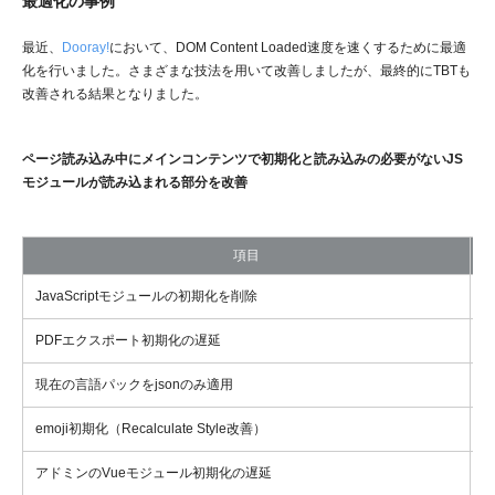
最適化の事例
最近、
Dooray!
において、DOM Content Loaded速度を速くするために最適
化を行いました。さまざまな技法を用いて改善しましたが、最終的にTBTも
改善される結果となりました。
ページ読み込み中にメインコンテンツで初期化と読み込みの必要がないJS
モジュールが読み込まれる部分を改善
項目
JavaScriptモジュールの初期化を削除
D
PDFエクスポート初期化の遅延
D
現在の言語パックをjsonのみ適用
3
emoji初期化（Recalculate Style改善）
アドミンのVueモジュール初期化の遅延
D