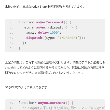
比較のため、単純なredux-thunk非同期関数を考えてみよう。
function 
asyncIncrement
(
)
{
  return 
async
(
dispatch
)
 => 
{
    await 
delay
(
1000
)
;
dispatch
(
{
type: 
'INCREMENT'
}
)
;
}
;
}
上記の関数は、自ら非同期的な処理を実行します。関数のテストが必要なら
dispatchしてどのように証明するか考えてみよう。問題は関数の内部に非同
期的なロジックがそのまま溶け込んでいるということです。
Sagaで次のように表現できます。
function* 
asyncIncrement
(
)
{
 // Sagaは以下のような簡単な形のコマンドのみyield