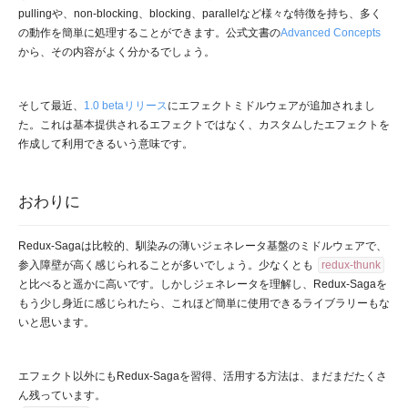
pullingや、non-blocking、blocking、parallelなど様々な特徴を持ち、多く
の動作を簡単に処理することができます。公式文書の
Advanced Concepts
から、その内容がよく分かるでしょう。
そして最近、
1.0 betaリリース
にエフェクトミドルウェアが追加されまし
た。これは基本提供されるエフェクトではなく、カスタムしたエフェクトを
作成して利用できるいう意味です。
おわりに
Redux-Sagaは比較的、馴染みの薄いジェネレータ基盤のミドルウェアで、
参入障壁が高く感じられることが多いでしょう。少なくとも
redux-thunk
と比べると遥かに高いです。しかしジェネレータを理解し、Redux-Sagaを
もう少し身近に感じられたら、これほど簡単に使用できるライブラリーもな
いと思います。
エフェクト以外にもRedux-Sagaを習得、活用する方法は、まだまだたくさ
ん残っています。