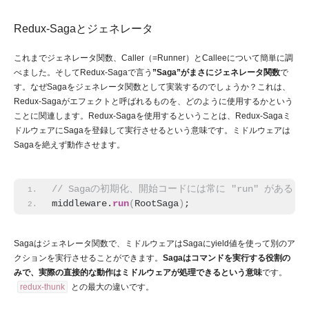
Redux-Sagaとジェネレータ
これまでジェネレータ関数、Caller（=Runner）とCalleeについて簡単に調
べました。そしてRedux-Sagaで言う
”Saga”がまさにジェネレータ関数
で
す。なぜSagaをジェネレータ関数として実装するのでしょうか？これは、
Redux-Sagaがエフェクトと呼ばれるものを、どのように使用するかという
ことに関連します。Redux-Sagaを使用するということは、Redux-Sagaミ
ドルウェアにSagaを登録して実行させるという意味です。ミドルウェアは
Sagaを絶えず動作させます。
// Sagaの初期化、開始コードには常に "run" がある
middleware.
run
(
RootSaga
)
;
Sagaはジェネレータ関数で、ミドルウェアはSagaにyield値を使って別のア
クションを実行させることができます。
Sagaはコマンドを実行する役割の
みで、実際の直接的な動作はミドルウェアが処理できるという意味
です。
redux-thunk
との最大の違いです。