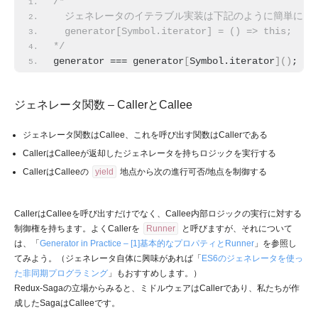
/* 
  ジェネレータのイテラブル実装は下記のように簡単にで
  generator[Symbol.iterator] = () => this;
*/
generator === generator
[
Symbol.iterator
]
(
)
;
 //
ジェネレータ関数 – CallerとCallee
ジェネレータ関数はCallee、これを呼び出す関数はCallerである
CallerはCalleeが返却したジェネレータを持ちロジックを実行する
CallerはCalleeの
yield
地点から次の進行可否/地点を制御する
CallerはCalleeを呼び出すだけでなく、Callee内部ロジックの実行に対する
制御権を持ちます。よくCallerを
Runner
と呼びますが、それについて
は、「
Generator in Practice – [1]基本的なプロパティとRunner
」を参照し
てみよう。（ジェネレータ自体に興味があれば「
ES6のジェネレータを使っ
た非同期プログラミング
」もおすすめします。）
Redux-Sagaの立場からみると、ミドルウェアはCallerであり、私たちが作
成したSagaはCalleeです。