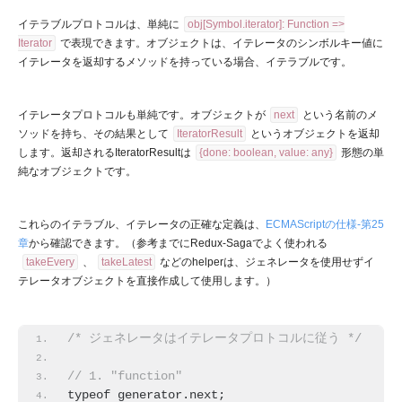
イテラブルプロトコルは、単純に
obj[Symbol.iterator]: Function =>
Iterator
で表現できます。オブジェクトは、イテレータのシンボルキー値に
イテレータを返却するメソッドを持っている場合、イテラブルです。
イテレータプロトコルも単純です。オブジェクトが
next
という名前のメ
ソッドを持ち、その結果として
IteratorResult
というオブジェクトを返却
します。返却されるIteratorResultは
{done: boolean, value: any}
形態の単
純なオブジェクトです。
これらのイテラブル、イテレータの正確な定義は、
ECMAScriptの仕様-第25
章
から確認できます。（参考までにRedux-Sagaでよく使われる
takeEvery
、
takeLatest
などのhelperは、ジェネレータを使用せずイ
テレータオブジェクトを直接作成して使用します。）
/* ジェネレータはイテレータプロトコルに従う */
// 1. "function"
typeof generator.next;