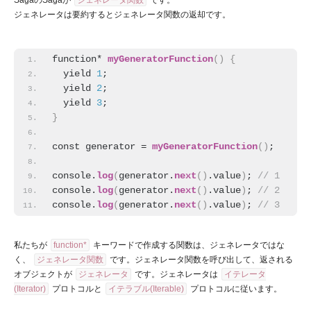
SagaのSagaが
ジェネレータ関数
です。
ジェネレータは要約するとジェネレータ関数の返却です。
function* 
myGeneratorFunction
(
)
{
  yield 
1
;
  yield 
2
;
  yield 
3
;
}
const generator = 
myGeneratorFunction
(
)
;
console.
log
(
generator.
next
(
)
.value
)
;
 // 1
console.
log
(
generator.
next
(
)
.value
)
;
 // 2
console.
log
(
generator.
next
(
)
.value
)
;
 // 3
私たちが
function*
キーワードで作成する関数は、ジェネレータではな
く、
ジェネレータ関数
です。ジェネレータ関数を呼び出して、返される
オブジェクトが
ジェネレータ
です。ジェネレータは
イテレータ
(Iterator)
プロトコルと
イテラブル(Iterable)
プロトコルに従います。