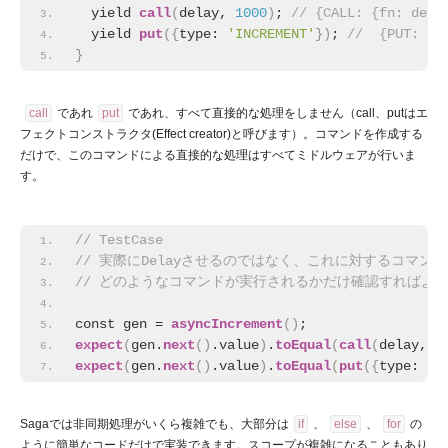
  yield 
call
(
delay, 
1000
)
;
 // {CALL: {fn: dela
  yield 
put
(
{
type: 
'INCREMENT'
}
)
;
 //  {PUT: {t
}
call
であれ
put
であれ、すべて直接的な処理をしません（call、putはエ
フェクトコンストラクタ(Effect creator)と呼びます）。コマンドを作成する
だけで、このコマンドによる直接的な処理はすべてミドルウェアが行いま
す。
// TestCase
// 実際にDelayさせるのではなく、これに対するコマ
// どのようなコマンドが実行されるかだけ確認すればよ
const gen = 
asyncIncrement
(
)
;
expect
(
gen.
next
(
)
.value
)
.
toEqual
(
call
(
delay, 
1
expect
(
gen.
next
(
)
.value
)
.
toEqual
(
put
(
{
type: 
'I
Sagaでは非同期処理がいくら複雑でも、大部分は
if
、
else
、
for
の
ように簡単なコードだけで実装できます。スコープが複雑になることもあり