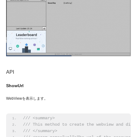
API
ShowUrl
WebViewを表示します。
/// <summary>
/// This method to create the webview and disp
/// </summary>