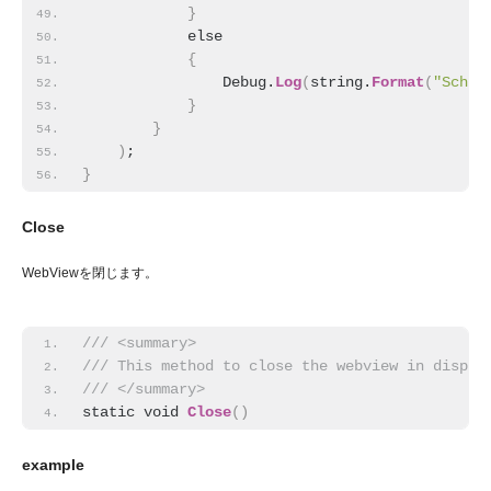
}
            else
{
                Debug.
Log
(
string.
Format
(
"Schem
}
}
)
;
}
Close
WebViewを閉じます。
/// <summary>
/// This method to close the webview in displa
/// </summary>
static void 
Close
(
)
example