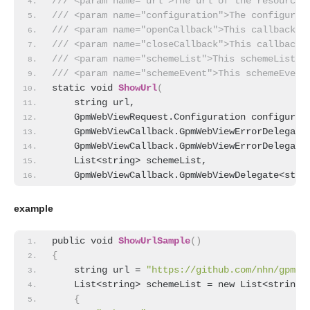
/// <param name="url">The url of the resource 
/// <param name="configuration">The configurat
/// <param name="openCallback">This callback w
/// <param name="closeCallback">This callback 
/// <param name="schemeList">This schemeList w
/// <param name="schemeEvent">This schemeEvent
static void 
ShowUrl
(
    string url, 
    GpmWebViewRequest.Configuration configurat
    GpmWebViewCallback.GpmWebViewErrorDelegate
    GpmWebViewCallback.GpmWebViewErrorDelegate
    List<string> schemeList,
    GpmWebViewCallback.GpmWebViewDelegate<stri
example
public void 
ShowUrlSample
(
)
{
    string url = 
"https://github.com/nhn/gpm.u
    List<string> schemeList = new List<string>
{