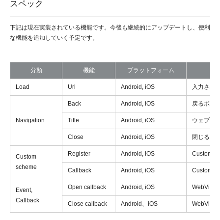
スペック
下記は現在実装されている機能です。今後も継続的にアップデートし、便利
な機能を追加していく予定です。
分類
機能
プラットフォーム
Load
Url
Android, iOS
入力された
Back
Android, iOS
戻るボタ
Navigation
Title
Android, iOS
ウェブペ
Close
Android, iOS
閉じるボ
Register
Android, iOS
Custom 
Custom
scheme
Callback
Android, iOS
Custom sc
Open callback
Android, iOS
WebVie
Event,
Callback
Close callback
Android、iOS
WebVie