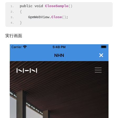
public void 
CloseSample
(
)
{
    GpmWebView.
Close
(
)
;
}
実行画面