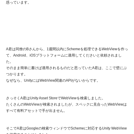
惑っています。
A君は同僚のBさんから、1週間以内にSchemeを処理できるWebViewを作っ
て、Android、iOSプラットフォームに適用してくださいと依頼されまし
た。
そのまま簡単に書けば適用されるものだと思っていたA君は、ここで壁にぶ
つかります。
なぜなら、UnityにはWebView関連のAPIがないからです。
さっそくA君はUnity Asset StoreでWebViewを検索しました。
たくさんのWebViewが検索されましたが、スペックに見合ったWebViewは
すべて有料アセットで手が出ません。
そこでA君はGoogleの検索ウィンドウでSchemeに対応するUnity WebView