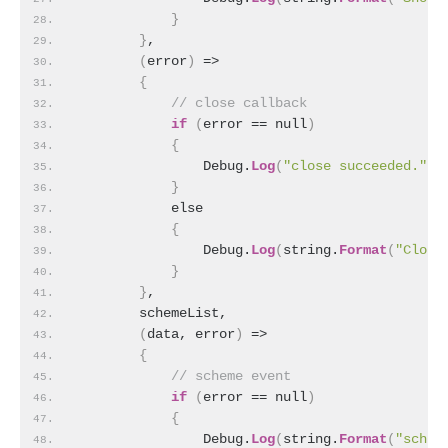
}
}
,
(
error
)
 =>
{
 // close callback
if
(
error == null
)
{
                Debug.
Log
(
"close succeeded."
)
;
}
            else
{
                Debug.
Log
(
string.
Format
(
"Close
}
}
,
        schemeList,
(
data, error
)
 =>
{
 // scheme event
if
(
error == null
)
{
                Debug.
Log
(
string.
Format
(
"schem