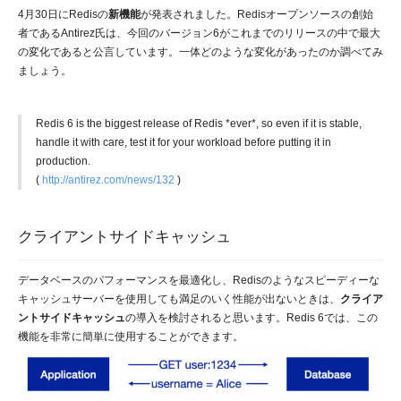
4月30日にRedisの
新機能
が発表されました。Redisオープンソースの創始
者であるAntirez氏は、今回のバージョン6がこれまでのリリースの中で最大
の変化であると公言しています。一体どのような変化があったのか調べてみ
ましょう。
Redis 6 is the biggest release of Redis *ever*, so even if it is stable,
handle it with care, test it for your workload before putting it in
production.
(
http://antirez.com/news/132
)
クライアントサイドキャッシュ
データベースのパフォーマンスを最適化し、Redisのようなスピーディーな
キャッシュサーバーを使用しても満足のいく性能が出ないときは、
クライア
ントサイドキャッシュ
の導入を検討されると思います。Redis 6では、この
機能を非常に簡単に使用することができます。