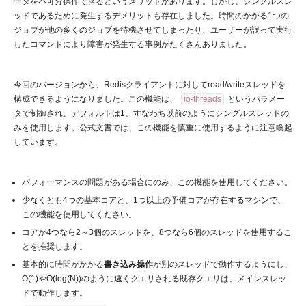
ータを不可分操作できるというメリットがあります。しかし、シングルスレ
ッドであるために発生するデメリットも存在しました。時間のかかる1つの
ジョブが他の多くのジョブを待機させてしまったり、ユーザーが誤って実行
したコマンドにより障害が発生する事例がたくさんありました。
今回のバージョンから、Redisクライアントに対してread/writeスレッドを
構成できるようになりました。この機能は、
io-threads
というパラメー
タで制御され、デフォルトは1、すなわち以前のようにシングルスレッドの
みを使用します。公式文書では、この機能を慎重に使用するように注意喚起
しています。
パフォーマンスの問題がある場合にのみ、この機能を使用してください。
少なくとも4つの基本コアと、1つ以上の予備コアが存在するマシンで、
この機能を使用してください。
コアが4つなら2～3個のスレッドを、8つなら6個のスレッドを使用するこ
とを推奨します。
基本的に時間がかかる
書き込み操作
が別のスレッドで動作するようにし、
O(1)やO(log(N))のように速くクエリされる既存クエリは、メインスレッ
ドで動作します。