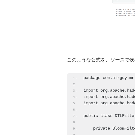
このような公式を、ソースで次
package com.airguy.mr
import org.apache.had
import org.apache.had
import org.apache.had
public class DTLFilte
    private BloomFilt