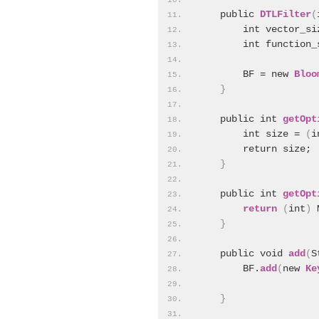
    public 
DTLFilter
(
        int vector_si
        int function_
        BF = new 
Bloo
}
    public int 
getOpt
        int size = 
(
i
        return size;
}
    public int 
getOpt
return
(
int
)
 
}
    public void 
add
(
S
        BF.
add
(
new 
Ke
}