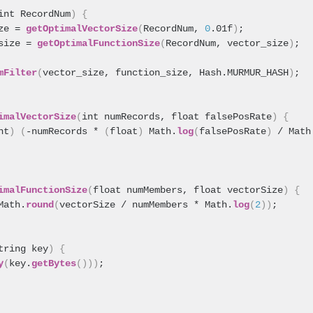
int RecordNum
)
{
ze = 
getOptimalVectorSize
(
RecordNum, 
0
.01f
)
;
size = 
getOptimalFunctionSize
(
RecordNum, vector_size
)
;
mFilter
(
vector_size, function_size, Hash.MURMUR_HASH
)
;
imalVectorSize
(
int numRecords, float falsePosRate
)
{
nt
)
(
-numRecords * 
(
float
)
 Math.
log
(
falsePosRate
)
 / Math
imalFunctionSize
(
float numMembers, float vectorSize
)
{
Math.
round
(
vectorSize / numMembers * Math.
log
(
2
)
)
;
tring key
)
{
y
(
key.
getBytes
(
)
)
)
;