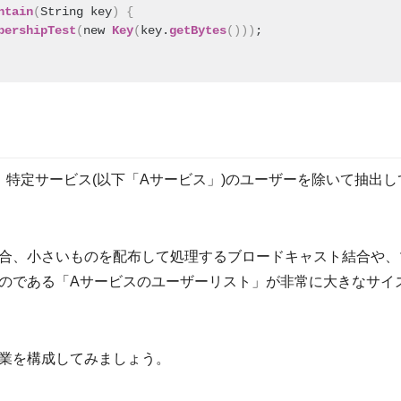
ntain
(
String key
)
{
bershipTest
(
new 
Key
(
key.
getBytes
(
)
)
)
;
、特定サービス(以下「Aサービス」)のユーザーを除いて抽出
合、小さいものを配布して処理するブロードキャスト結合や、
のである「Aサービスのユーザーリスト」が非常に大きなサイ
業を構成してみましょう。