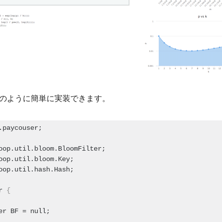
のように簡単に実装できます。
.paycouser;
oop.util.bloom.BloomFilter;
oop.util.bloom.Key;
oop.util.hash.Hash;
r 
{
er BF = null;