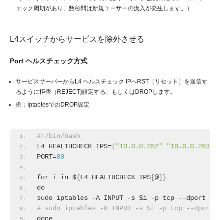
ェック周期があり、数秒間は新規ユーザーの流入が発生します。）
L4スイッチからサービスを除外させる
Port ヘルスチェック方式
サービスサーバーからL4 ヘルスチェック IPへRST（リセット）を送信す
るように拒否（REJECT)設定する、もしくはDROPします。
例：iptablesでのDROP設定
#!/bin/bash
L4_HEALTHCHECK_IPS=
(
"10.0.0.252"
"10.0.0.253"
)
PORT=
80
for i in $
{
L4_HEALTHCHECK_IPS
[
@
]
}
do
sudo iptables -A INPUT -s $i -p tcp --dport $P
# sudo iptables -D INPUT -s $i -p tcp --d
done