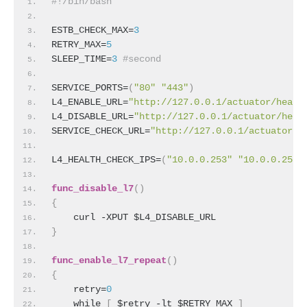
#!/bin/bash
ESTB_CHECK_MAX=
3
RETRY_MAX=
5
SLEEP_TIME=
3
#second
SERVICE_PORTS=
(
"80"
"443"
)
L4_ENABLE_URL=
"http://127.0.0.1/actuator/healt
L4_DISABLE_URL=
"http://127.0.0.1/actuator/heal
SERVICE_CHECK_URL=
"http://127.0.0.1/actuator/h
L4_HEALTH_CHECK_IPS=
(
"10.0.0.253"
"10.0.0.254"
func_disable_l7
(
)
{
    curl -XPUT $L4_DISABLE_URL
}
func_enable_l7_repeat
(
)
{
    retry=
0
    while 
[
 $retry -lt $RETRY_MAX 
]