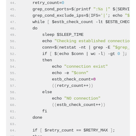
    retry_count=
0
    grep_cond_ports=$
(
printf 
":%s |"
 $
{
SERVICE
    grep_cond_exclude_ips=$
(
IFS=
'|'
; echo 
"${L
    while 
[
 $estb_check_count -lt $ESTB_CHECK_
    do
        sleep $SLEEP_TIME
        echo 
"Checking established connection.
        conn=$
(
netstat -nt | grep -E 
"$grep_co
        if 
[
 $
(
echo $conn | wc -l
)
 -gt 
0
]
;
        then
            echo 
"connection exist"
            echo -e 
"$conn"
            estb_check_count=
0
(
(
retry_count++
)
)
        else
            echo 
"NO connection"
(
(
estb_check_count++
)
)
        fi
    done
    if 
[
 $retry_count == $RETRY_MAX 
]
;