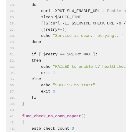
    do
        curl -XPUT $L4_ENABLE_URL 
# Enable hea
        sleep $SLEEP_TIME
[
[
$
(
curl -LI $SERVICE_CHECK_URL -o /de
(
(
retry++
)
)
        echo 
"Service is down, retrying..."
    done
    if 
[
 $retry == $RETRY_MAX 
]
;
    then
        echo 
"FAILED to enable L7 healthcheck"
        exit 
1
    else
        echo 
"SUCCESS to start"
        exit 
0
    fi
}
func_check_no_conn_repeat
(
)
{
    estb_check_count=
0