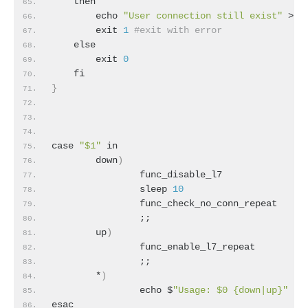
    then
        echo 
"User connection still exist"
 >&
2
        exit 
1
#exit with error
    else
        exit 
0
    fi
}
case 
"$1"
 in
        down
)
                func_disable_l7
                sleep 
10
                func_check_no_conn_repeat
                ;;
        up
)
                func_enable_l7_repeat
                ;;
        *
)
                echo $
"Usage: $0 {down|up}"
esac