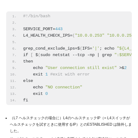
#!/bin/bash
SERVICE_PORT=
443
L4_HEALTH_CHECK_IPS=
(
"10.0.0.253"
"10.0.0.254"
grep_cond_exclude_ips=$
(
IFS=
'|'
; echo 
"${L4_HE
if 
[
 $
(
sudo netstat --tcp -np | grep 
":$SERVIC
then
    echo 
"User connection still exist"
 >&
2
    exit 
1
#exit with error
else
    echo 
"NO connection"
    exit 
0
fi
（L7 ヘルスチェックの場合に）L4のヘルスチェックIP（= L4スイッチが
ヘルスチェックを試すときに使用するIP）とのESTABLISHED は除外しま
した。