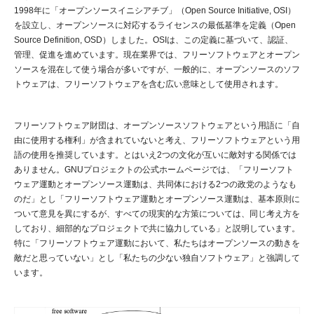
1998年に「オープンソースイニシアチブ」（Open Source Initiative, OSI）
を設立し、オープンソースに対応するライセンスの最低基準を定義（Open
Source Definition, OSD）しました。OSIは、この定義に基づいて、認証、
管理、促進を進めています。現在業界では、フリーソフトウェアとオープン
ソースを混在して使う場合が多いですが、一般的に、オープンソースのソフ
トウェアは、フリーソフトウェアを含む広い意味として使用されます。
フリーソフトウェア財団は、オープンソースソフトウェアという用語に「自
由に使用する権利」が含まれていないと考え、フリーソフトウェアという用
語の使用を推奨しています。とはいえ2つの文化が互いに敵対する関係では
ありません。GNUプロジェクトの公式ホームページでは、「フリーソフト
ウェア運動とオープンソース運動は、共同体における2つの政党のようなも
のだ」とし「フリーソフトウェア運動とオープンソース運動は、基本原則に
ついて意見を異にするが、すべての現実的な方策については、同じ考え方を
しており、細部的なプロジェクトで共に協力している」と説明しています。
特に「フリーソフトウェア運動において、私たちはオープンソースの動きを
敵だと思っていない」とし「私たちの少ない独自ソフトウェア」と強調して
います。