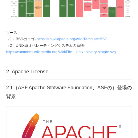
ソース
（1）BSDのロゴ-
https://en.wikipedia.org/wiki/Template:BSD
（2）UNIX系オペレーティングシステムの系譜-
https://commons.wikimedia.org/wiki/File：Unix_history-simple.svg
2. Apache License
2.1（ASF Apache Sfotware Foundation、ASFの）登場の
背景