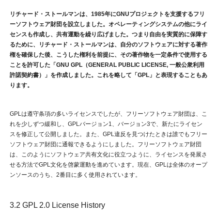
リチャード・ストールマンは、1985年にGNUプロジェクトを支援するフリ
ーソフトウェア財団を設立しました。オペレーティングシステムの他にライ
センスも作成し、共有運動を繰り広げました。つまり自由を実質的に保障す
るために、リチャード・ストールマンは、自分のソフトウェアに対する著作
権を確保した後、こうした権利を前提に、その著作物を一定条件で使用する
ことを許可した「GNU GPL（GENERAL PUBLIC LICENSE, 一般公衆利用
許諾契約書）」を作成しました。これを略して「GPL」と表現することもあ
ります。
GPLは遵守条項の多いライセンスでしたが、フリーソフトウェア財団は、こ
れを少しずつ緩和し、GPLバージョン1、バージョン3で、新たにライセン
スを修正して公開しました。また、GPL違反を見つけたときは誰でもフリー
ソフトウェア財団に通報できるようにしました。フリーソフトウェア財団
は、このようにソフトウェア共有文化に役立つように、ライセンスを発展さ
せる方法でGPL文化を啓蒙運動を進めています。現在、GPLは全体のオープ
ンソースのうち、2番目に多く使用されています。
3.2 GPL 2.0 License History