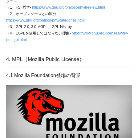
ソース
（1）FSF哲学-
https://www.gnu.org/philosophy/free-sw.html
（2）オープンソースとの区分-
https://www.gnu.org/philosophy/categories.html
（3）GPL 2.0, 3.0, AGPL, LGPL Histroy
（4）LGPLを使用してはならない理由-
https://www.gnu.org/licenses/why-
not-lgpl.html
4. MPL（Mozilla Public License）
4.1 Mozilla Foundation登場の背景