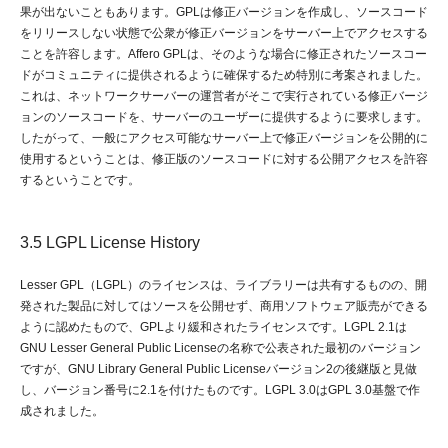
果が出ないこともあります。GPLは修正バージョンを作成し、ソースコード
をリリースしない状態で公衆が修正バージョンをサーバー上でアクセスする
ことを許容します。Affero GPLは、そのような場合に修正されたソースコー
ドがコミュニティに提供されるように確保するため特別に考案されました。
これは、ネットワークサーバーの運営者がそこで実行されている修正バージ
ョンのソースコードを、サーバーのユーザーに提供するように要求します。
したがって、一般にアクセス可能なサーバー上で修正バージョンを公開的に
使用するということは、修正版のソースコードに対する公開アクセスを許容
するということです。
3.5 LGPL License History
Lesser GPL（LGPL）のライセンスは、ライブラリーは共有するものの、開
発された製品に対してはソースを公開せず、商用ソフトウェア販売ができる
ように認めたもので、GPLより緩和されたライセンスです。LGPL 2.1は
GNU Lesser General Public Licenseの名称で公表された最初のバージョン
ですが、GNU Library General Public Licenseバージョン2の後継版と見做
し、バージョン番号に2.1を付けたものです。LGPL 3.0はGPL 3.0基盤で作
成されました。