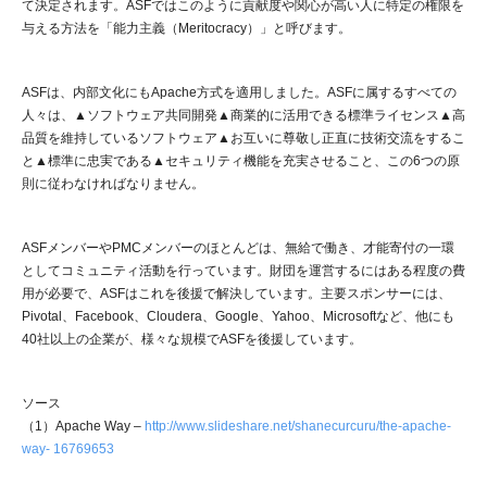
て決定されます。ASFではこのように貢献度や関心が高い人に特定の権限を
与える方法を「能力主義（Meritocracy）」と呼びます。
ASFは、内部文化にもApache方式を適用しました。ASFに属するすべての
人々は、▲ソフトウェア共同開発▲商業的に活用できる標準ライセンス▲高
品質を維持しているソフトウェア▲お互いに尊敬し正直に技術交流をするこ
と▲標準に忠実である▲セキュリティ機能を充実させること、この6つの原
則に従わなければなりません。
ASFメンバーやPMCメンバーのほとんどは、無給で働き、才能寄付の一環
としてコミュニティ活動を行っています。財団を運営するにはある程度の費
用が必要で、ASFはこれを後援で解決しています。主要スポンサーには、
Pivotal、Facebook、Cloudera、Google、Yahoo、Microsoftなど、他にも
40社以上の企業が、様々な規模でASFを後援しています。
ソース
（1）Apache Way –
http://www.slideshare.net/shanecurcuru/the-apache-
way- 16769653