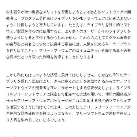
自由競争が持つ重要なメリットを否定しようとする独占的ソフトウェアの開
発者は、プログラム著作者にライブラリをGPLソフトウェアに組み込まない
ように説得しようと努力しています。たとえば、ライブラリを独占的ソフト
ウェア製品を作るのに使用すると、より多くのユーザーがそのライブラリを
使うようになると主張するかもしれません。これらの点をプログラム著作者
の自尊心と功名心に求めて説得する場合には、人気を集める単一ライブラリ
を作り出すことが、フリーソフトウェアのコミュニティが直面する最も必要
な要求だという誤った判断を誘導することになります。
しかし私たちはこのような誘惑に負けてはなりません。なぜならGPLのライ
ブラリを通じた団結により、さらに多くのことを達成できるからです。フリ
ーソフトウェアの開発者は互いにサポートをする必要があります。ライブラ
リをフリーソフトウェアに限定して配布する方法を用いて、仲間の開発者が
作ったフリーソフトウェアパッケージがこれに対応する独占的ソフトウェア
を凌駕するように助けてくれます。この方法により、フリーソフトウェアが
全体的な競争優位性を持つようになると、フリーソフトウェア運動全体がよ
り人気を集めることになるでしょう。