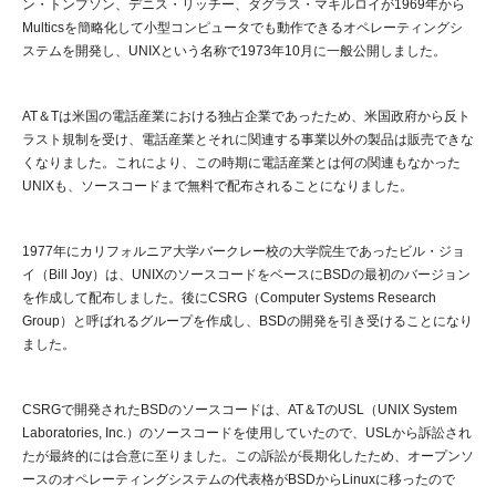
ン・トンプソン、デニス・リッチー、ダグラス・マキルロイが1969年から
Multicsを簡略化して小型コンピュータでも動作できるオペレーティングシ
ステムを開発し、UNIXという名称で1973年10月に一般公開しました。
AT＆Tは米国の電話産業における独占企業であったため、米国政府から反ト
ラスト規制を受け、電話産業とそれに関連する事業以外の製品は販売できな
くなりました。これにより、この時期に電話産業とは何の関連もなかった
UNIXも、ソースコードまで無料で配布されることになりました。
1977年にカリフォルニア大学バークレー校の大学院生であったビル・ジョ
イ（Bill Joy）は、UNIXのソースコードをベースにBSDの最初のバージョン
を作成して配布しました。後にCSRG（Computer Systems Research
Group）と呼ばれるグループを作成し、BSDの開発を引き受けることになり
ました。
CSRGで開発されたBSDのソースコードは、AT＆TのUSL（UNIX System
Laboratories, Inc.）のソースコードを使用していたので、USLから訴訟され
たが最終的には合意に至りました。この訴訟が長期化したため、オープンソ
ースのオペレーティングシステムの代表格がBSDからLinuxに移ったので