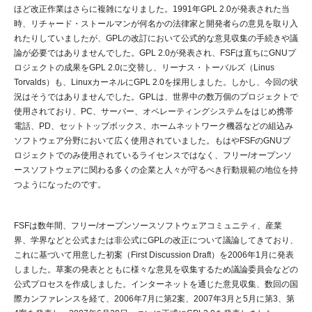
ほど改正作業はさらに複雑になりました。1991年GPL 2.0が発表された当
時、リチャード・ストールマンが何名かの法律家と開発者らの意見を取り入
れたりしていましたが、GPLの改訂において公式的な意見収集の手続きや議
論が必要ではありませんでした。GPL 2.0が発表され、FSFは直ちにGNUプ
ロジェクトの成果をGPL 2.0に交替し、リーナス・トーバルズ（Linus
Torvalds）も、LinuxカーネルにGPL 2.0を採用しました。しかし、今回の状
況はそうではありませんでした。GPLは、世界中の数万個のプロジェクトで
使用されており、PC、サーバー、オペレーティングシステムをはじめ携帯
電話、PD、セットトップボックス、ホームネットワーク機器などの組込み
ソフトウェア分野において広く使用されていました。もはやFSFのGNUプ
ロジェクトでのみ使用されているライセンスではなく、フリー/オープンソ
ースソフトウェアに関わる多くの企業と人々が守るべき行動規範の地位を持
つようになったのです。
FSFは数年間、フリー/オープンソースソフトウェアコミュニティ、産業
界、学界などと公式または非公式にGPLの改正について議論してきており、
これに基づいて用意した初案（First Discussion Draft）を2006年1月に発表
しました。草案の発表とともに様々な意見を収集するため議論委員会などの
公式プロセスを作成しました。インターネットを通じた意見収集、数回の国
際カンファレンスを経て、2006年7月に第2案、2007年3月と5月に第3、第