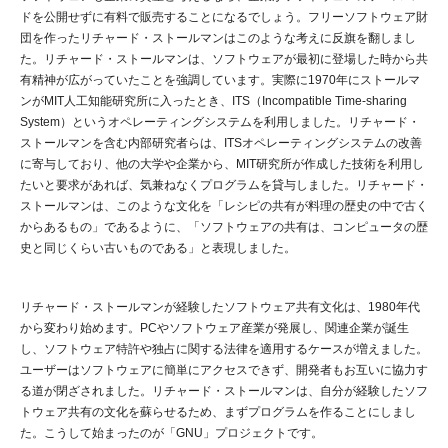
ドを公開せずに有料で販売することになるでしょう。フリーソフトウェア財
団を作ったリチャード・ストールマンはこのような考えに反旗を翻しまし
た。リチャード・ストールマンは、ソフトウェアが最初に登場した時から共
有精神が広がっていたことを強調しています。実際に1970年にストールマ
ンがMIT人工知能研究所に入ったとき、ITS（Incompatible Time-sharing
System）というオペレーティングシステムを利用しました。リチャード・
ストールマンを含む内部研究者らは、ITSオペレーティングシステムの改善
に寄与しており、他の大学や企業から、MIT研究所が作成した技術を利用し
たいと要求があれば、気兼ねなくプログラムを貸与しました。リチャード・
ストールマンは、このような文化を「レシピの共有が料理の歴史の中で古く
からあるもの」であるように、「ソフトウェアの共有は、コンピュータの歴
史と同じくらい古いものである」と表現しました。
リチャード・ストールマンが経験したソフトウェア共有文化は、1980年代
から変わり始めます。PCやソフトウェア産業が発展し、関連企業が誕生
し、ソフトウェア特許や独占に関する法律を適用するケースが増えました。
ユーザーはソフトウェアに簡単にアクセスできず、開発者もお互いに協力す
る道が閉ざされました。リチャード・ストールマンは、自分が経験したソフ
トウェア共有の文化を蘇らせるため、まずプログラムを作ることにしまし
た。こうして始まったのが「GNU」プロジェクトです。