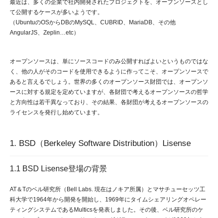
最近は、多くの企業で社内開発されたプロジェクトを、オープンソースとし
て公開するケースが多いようです。
（UbuntuのOSからDBのMySQL、CUBRID、MariaDB、その他
AngularJS、Zeplin…etc）
オープンソースは、単にソースコードのみ公開すればよいというものではな
く、他の人がそのコードを使用できるように作ってこそ、オープンソースで
あると言えるでしょう。世界の多くのオープンソース財団では、オープンソ
ースに対する規定を定めていますが、各財団で考えるオープンソースの哲学
と方向性は若干異なっており、その結果、各財団が考えるオープンソースの
ライセンスを発行し始めています。
1. BSD（Berkeley Software Distribution）Lisense
1.1 BSD Lisense登場の背景
AT＆Tのベル研究所（Bell Labs. 現在はノキア所属）とマサチューセッツ工
科大学で1964年から開発を開始し、1969年にタイムシェアリングオペレー
ティングシステムであるMulticsを発表しました。その後、ベル研究所のケ