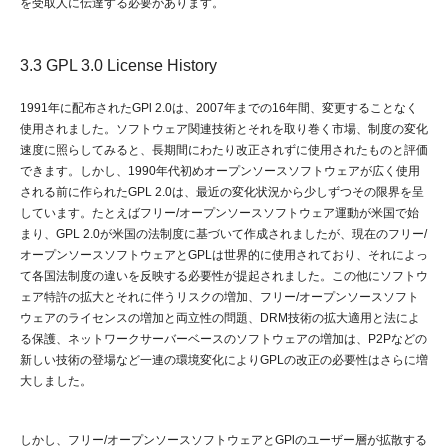
を受取人に伝達する必要があります。
3.3 GPL 3.0 License History
1991年に配布されたGPl 2.0は、2007年までの16年間、変更することなく
使用されました。ソフトウェア関連技術とそれを取り巻く市場、制度の変化
速度に照らしてみると、長期間にわたり改正されずに使用されたものと評価
できます。しかし、1990年代初めオープンソースソフトウェアが広く使用
される前に作られたGPL 2.0は、最近の変化状況から少しずつその限界を呈
しています。たとえばフリー/オープンソースソフトウェア運動が米国で始
まり、GPL 2.0が米国の法制度に基づいて作成されましたが、現在のフリー/
オープンソースソフトウェアとGPLは世界的に使用されており、それによっ
て各国法制度の違いを反映する必要性が提起されました。この他にソフトウ
ェア特許の拡大とそれに伴うリスクの増加、フリー/オープンソースソフト
ウェアのライセンスの増加と両立性の問題、DRM技術の拡大適用と法によ
る保護、ネットワークサーバーベースのソフトウェアの増加は、P2Pなどの
新しい技術の登場など一連の環境変化によりGPLの改正の必要性はさらに増
大しました。
しかし、フリー/オープンソースソフトウェアとGPlのユーザー層が拡散する