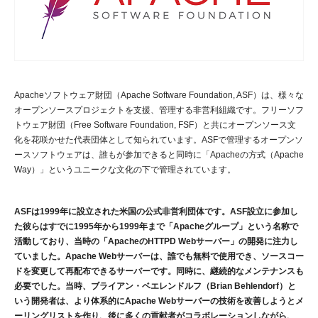
Apacheソフトウェア財団（Apache Software Foundation, ASF）は、様々な
オープンソースプロジェクトを支援、管理する非営利組織です。フリーソフ
トウェア財団（Free Software Foundation, FSF）と共にオープンソース文
化を花咲かせた代表団体として知られています。ASFで管理するオープンソ
ースソフトウェアは、誰もが参加できると同時に「Apacheの方式（Apache
Way）」というユニークな文化の下で管理されています。
ASFは1999年に設立された米国の公式非営利団体です。ASF設立に参加し
た彼らはすでに1995年から1999年まで「Apacheグループ」という名称で
活動しており、当時の「ApacheのHTTPD Webサーバー」の開発に注力し
ていました。Apache Webサーバーは、誰でも無料で使用でき、ソースコー
ドを変更して再配布できるサーバーです。同時に、継続的なメンテナンスも
必要でした。当時、ブライアン・ベエレンドルフ（Brian Behlendorf）と
いう開発者は、より体系的にApache Webサーバーの技術を改善しようとメ
ーリングリストを作り、後に多くの貢献者がコラボレーションしながら、