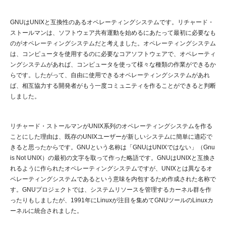
GNUはUNIXと互換性のあるオペレーティングシステムです。リチャード・
ストールマンは、ソフトウェア共有運動を始めるにあたって最初に必要なも
のがオペレーティングシステムだと考えました。オペレーティングシステム
は、コンピュータを使用するのに必要なコアソフトウェアで、オペレーティ
ングシステムがあれば、コンピュータを使って様々な種類の作業ができるか
らです。したがって、自由に使用できるオペレーティングシステムがあれ
ば、相互協力する開発者がもう一度コミュニティを作ることができると判断
しました。
リチャード・ストールマンがUNIX系列のオペレーティングシステムを作る
ことにした理由は、既存のUNIXユーザーが新しいシステムに簡単に適応で
きると思ったからです。GNUという名称は「GNUはUNIXではない」（Gnu
is Not UNIX）の最初の文字を取って作った略語です。GNUはUNIXと互換さ
れるように作られたオペレーティングシステムですが、UNIXとは異なるオ
ペレーティングシステムであるという意味を内包するため作成された名称で
す。GNUプロジェクトでは、システムリソースを管理するカーネル群を作
ったりもしましたが、1991年にLinuxが注目を集めてGNUツールのLinuxカ
ーネルに統合されました。