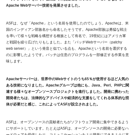
Apache Webサーバー技術を発展させました。
ASFは、なぜ「Apache」という名前を使用したのでしょう。Apacheは、米
国のインディアン部族名から命名したそうです。Apache部族は勇猛な戦士
を率いて様々な戦略を構想する種族として有名で、19世紀にはアメリカ軍
と戦闘を繰り広げたりもしました。また「パッチWebサーバー（patchy
web server）」という発音と似ている点も、Apacheという名前を選択する
のに影響したようです。パッチは任意のプログラムを一部修正する作業を意
味します。
Apacheサーバーは、世界中のWebサイトのうち65％が使用するほど人気の
ある技術になりました。Apacheグループは他にも、Java、Perl、PHPに関
連する様々なオープンソースプロジェクトを進行しました。開発に携わった
開発者たちは、法律的なアドバイスや経済的な支援をしてくれる体系的な団
体が必要だと感じ、これによってASFが設立されました。
ASFは、オープンソースの貢献者たちがソフトウェア開発に集中できるよう
にサポートしています。たとえばASFは、オープンソースの開発に必要なハ
ードウェアを提供したり、コミュニケーションをより簡単にできるように支