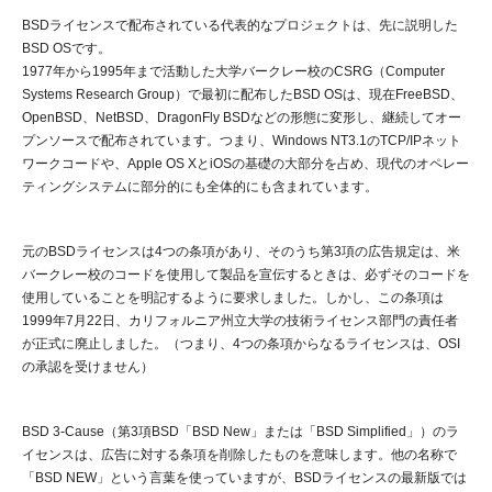
BSDライセンスで配布されている代表的なプロジェクトは、先に説明した
BSD OSです。
1977年から1995年まで活動した大学バークレー校のCSRG（Computer
Systems Research Group）で最初に配布したBSD OSは、現在FreeBSD、
OpenBSD、NetBSD、DragonFly BSDなどの形態に変形し、継続してオー
プンソースで配布されています。つまり、Windows NT3.1のTCP/IPネット
ワークコードや、Apple OS XとiOSの基礎の大部分を占め、現代のオペレー
ティングシステムに部分的にも全体的にも含まれています。
元のBSDライセンスは4つの条項があり、そのうち第3項の広告規定は、米
バークレー校のコードを使用して製品を宣伝するときは、必ずそのコードを
使用していることを明記するように要求しました。しかし、この条項は
1999年7月22日、カリフォルニア州立大学の技術ライセンス部門の責任者
が正式に廃止しました。（つまり、4つの条項からなるライセンスは、OSI
の承認を受けません）
BSD 3-Cause（第3項BSD「BSD New」または「BSD Simplified」）のラ
イセンスは、広告に対する条項を削除したものを意味します。他の名称で
「BSD NEW」という言葉を使っていますが、BSDライセンスの最新版では