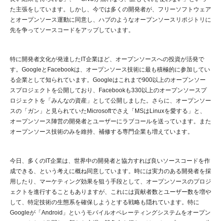
た主張をしています。しかし、今では多くの開発者が、フリーソフトウェア
とオープンソース運動に同意し、ハブのようなオープンソースリポジトリに
先を争ってソースコードをアップしています。
特に開発者文化が発達したIT企業ほど、オープンソースへの投資が活発で
す。GoogleとFacebookは、オープンソース技術に最も積極的に参加してい
る企業として知られています。Googleはこれまで900以上のオープンソー
スプロジェクトを公開しており、Facebookも330以上のオープンソースプ
ロジェクトを「みんなの資産」として公開しました。さらに、オープンソー
スの「ガン」と見られていたMicrosoftでさえ「MSはLinuxを愛する」と、
オープンソース陣営の開発者とユーザーにラブコールを送っています。また
オープンソース技術のみを維持、補修する専門企業も増えています。
今日、多くのIT企業は、世界中の開発者と協力すれば良いソースコードを作
成できる、という考えに概ね同意しています。時には実力のある開発者を採
用したり、マーケティング効果を狙う手段として、オープンソースのプロジ
ェクトを進行することもありますが、これには貢献者数とユーザー数を増や
して、特定技術の生態系を確保しようとする戦略も隠れています。特に
Googleが「Android」というモバイルオペレーティングシステムをオープン