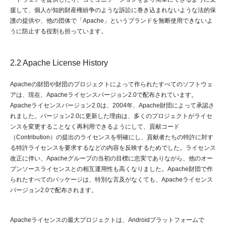
援して、個人が知的財産権紛争のような訴訟に巻き込まれないような法的保
護の提供や、他の団体で「Apache」というブランドを無断使用できないよ
うに防止する役割も担っています。
2.2 Apache License History
Apacheの財団や財団のプロジェクトによって作られたすべてのソフトウェ
アは、現在、Apacheライセンスバージョン2.0で配布されています。
Apacheライセンスバージョン2.0は、2004年、Apache財団によって承認さ
れました。バージョン2.0に更新した理由は、多くのプロジェクトがライセ
ンスを変更することなく再利用できるようにして、貢献コード
（Contribution）の提出のライセンスを明確にし、貢献者たちの特許に対す
る特許ライセンスを要求するなどの内容を反映するためでした。ライセンス
改正に伴い、Apacheグループの当初の目標に忠実でありながら、他のオー
プンソースライセンスとの相互運用性も高くなりました。Apache財団で作
られたすべてのパッケージは、特別な言及がなくても、Apacheライセンス
バージョン2.0で配布されます。
Apacheライセンスの最大プロジェクトは、Androidプラットフォームで