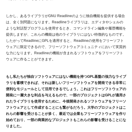
しかし、あるライブラリがGNU Readlineのように独自機能を提供する場合
は、全く別問題になります。Readlineライブラリは、エディタやシェルの
ような対話型プログラムを使用するとき、コマンドライン編集や履歴機能を
提供しますが、これらの機能は他のライブラリにはない特徴的なものです。
したがってReadlineにGPLを適用すると、Readlineの使用をフリーソフト
ウェアに限定できるので、フリーソフトウェアコミュニティにおいて実質的
な力になります。Readlineの機能が含まれるソフトウェアをフリーソフト
ウェアに作ることができます。
もし私たちが独自ソフトウェアにはない機能を持つGPL基盤の強力なライブ
ラリを蓄積できれば、それは新しいフリーソフトウェアを開発できる非常に
便利なモジュールとして活用できるでしょう。これはフリーソフトウェアの
開発に一層大きな利点を与えるもので、一部のプロジェクトはGPLが適用さ
れたライブラリを使用するために、今後開発されるソフトウェアをフリーソ
フトウェアとして作成することにも繋がるだろう。大学のプロジェクトはこ
れらの影響を受けることが多く、最近では企業もフリーソフトウェアを作り
始めており、一部の商業的なプロジェクトもこれらの影響を受けることにな
りました。