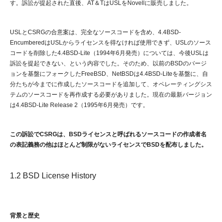
す。訴訟が提起された直後、AT＆TはUSLをNovellに販売しました。
USLとCSRGの合意案は、完全なソースコードを含め、4.4BSD-
EncumberedはUSLからライセンスを得なければ使用できず、USLのソース
コードを削除した4.4BSD-Lite（1994年6月発売）については、今後USLは
訴訟を提起できない、という内容でした。そのため、以前のBSDのバージ
ョンを基盤にフォークしたFreeBSD、NetBSDは4.4BSD-Liteを基盤に、自
分たちが今までに作成したソースコードを追加して、オペレーティングシス
テムのソースコードを再作成する必要がありました。現在の最新バージョン
は4.4BSD-Lite Release 2（1995年6月発売）です。
この訴訟でCSRGは、BSDライセンスと呼ばれるソースコードの作成者名
の表記義務の他はほとんど制限がないライセンスでBSDを配布しました。
1.2 BSD License History
背景と歴史