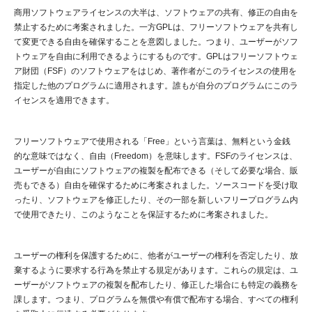
商用ソフトウェアライセンスの大半は、ソフトウェアの共有、修正の自由を
禁止するために考案されました。一方GPLは、フリーソフトウェアを共有し
て変更できる自由を確保することを意図しました。つまり、ユーザーがソフ
トウェアを自由に利用できるようにするものです。GPLはフリーソフトウェ
ア財団（FSF）のソフトウェアをはじめ、著作者がこのライセンスの使用を
指定した他のプログラムに適用されます。誰もが自分のプログラムにこのラ
イセンスを適用できます。
フリーソフトウェアで使用される「Free」という言葉は、無料という金銭
的な意味ではなく、自由（Freedom）を意味します。FSFのライセンスは、
ユーザーが自由にソフトウェアの複製を配布できる（そして必要な場合、販
売もできる）自由を確保するために考案されました。ソースコードを受け取
ったり、ソフトウェアを修正したり、その一部を新しいフリープログラム内
で使用できたり、このようなことを保証するために考案されました。
ユーザーの権利を保護するために、他者がユーザーの権利を否定したり、放
棄するように要求する行為を禁止する規定があります。これらの規定は、ユ
ーザーがソフトウェアの複製を配布したり、修正した場合にも特定の義務を
課します。つまり、プログラムを無償や有償で配布する場合、すべての権利