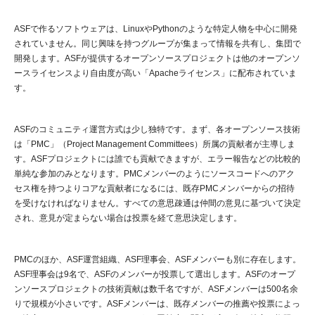
ASFで作るソフトウェアは、LinuxやPythonのような特定人物を中心に開発
されていません。同じ興味を持つグループが集まって情報を共有し、集団で
開発します。ASFが提供するオープンソースプロジェクトは他のオープンソ
ースライセンスより自由度が高い「Apacheライセンス」に配布されていま
す。
ASFのコミュニティ運営方式は少し独特です。まず、各オープンソース技術
は「PMC」（Project Management Committees）所属の貢献者が主導しま
す。ASFプロジェクトには誰でも貢献できますが、エラー報告などの比較的
単純な参加のみとなります。PMCメンバーのようにソースコードへのアク
セス権を持つよりコアな貢献者になるには、既存PMCメンバーからの招待
を受けなければなりません。すべての意思疎通は仲間の意見に基づいて決定
され、意見が定まらない場合は投票を経て意思決定します。
PMCのほか、ASF運営組織、ASF理事会、ASFメンバーも別に存在します。
ASF理事会は9名で、ASFのメンバーが投票して選出します。ASFのオープ
ンソースプロジェクトの技術貢献は数千名ですが、ASFメンバーは500名余
りで規模が小さいです。ASFメンバーは、既存メンバーの推薦や投票によっ