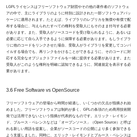
LGPLライセンスはフリーソフトウェア財団やその他の著作者のソフトウェ
アの中で、主にライブラリのように特別に設計された一部ソフトウェアパッ
ケージに適用されます。たとえば、ライブラリのレプリカを無償や有償で配
布する場合に、与えられたすべての権利を受取人にもそのまま付与する必要
があります。また、受取人がソースコードを受け取られるように、あるいは
必要に応じて自ら入手できるように保障する必要があります。もしライブラ
リに他のコードをリンクさせた場合、受取人がライブラリを変更してコンパ
イルする場合でも、再リンクをかけることができるように、そのコードに対
応する完全なオブジェクトファイルを一緒に提供する必要があります。また
受取人がこのような権利を明確に認知できるように、関連規定を表示する必
要があります。
3.6 Free Software vs OpenSource
フリーソフトウェアの登場から時間が経過し、いくつかの欠点が指摘され始
めました。フリーソフトウェアは制約が多く、GPLの条項のため商用技術開
発では活用できないという指摘が代表的なものです。エリック・レイモン
ド、ブルース・ペレンスなどは「オープンソース」（Open Source）と呼ば
れる新しい用語を提案し、企業がソースコードの公開により多く参加できる
よう支援しました。同時に、エリック・レイモンドとブルース・ペレンスは